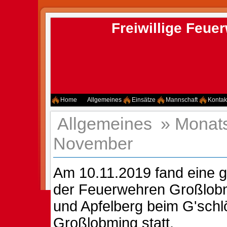
Freiwillige Feu
Home
Allgemeines
Einsätze
Mannschaft
Kontak
Allgemeines
»
Monat
November
Am 10.11.2019 fand eine
der Feuerwehren Großlobm
und Apfelberg beim G'schlö
Großlobming statt.