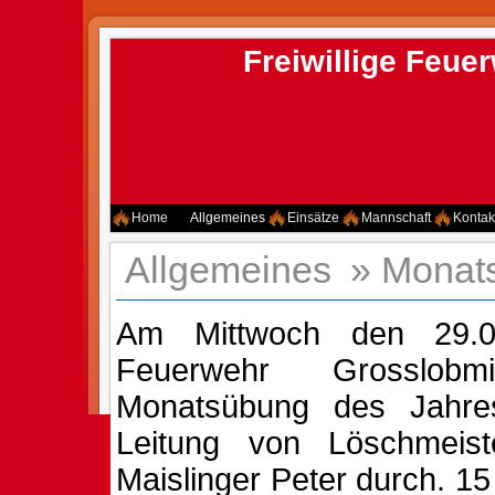
Freiwillige Feu
Home
Allgemeines
Einsätze
Mannschaft
Kontak
Allgemeines
»
Monat
Am Mittwoch den 29.05
Feuerwehr Grosslob
Monatsübung des Jahre
Leitung von Löschmeist
Maislinger Peter durch. 1