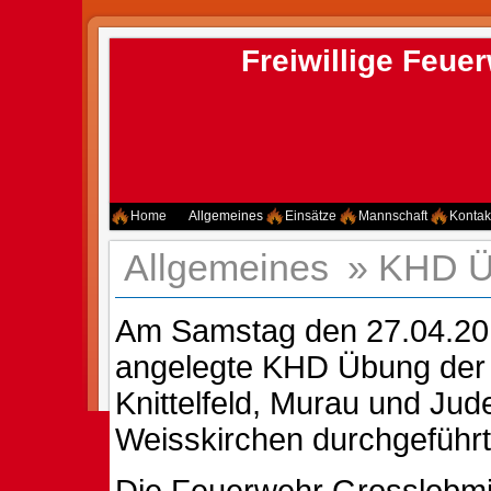
Freiwillige Feu
Home
Allgemeines
Einsätze
Mannschaft
Kontak
Allgemeines
»
KHD Ü
Am Samstag den 27.04.20
angelegte KHD Übung der
Knittelfeld, Murau und Jud
Weisskirchen durchgeführt