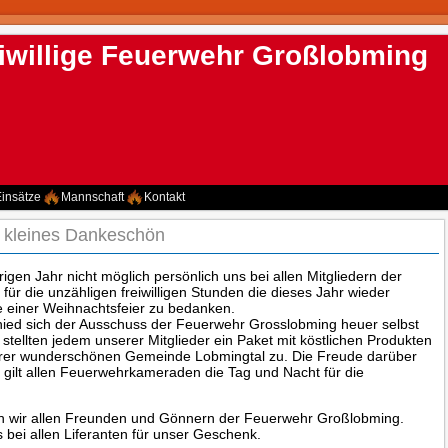
iwillige Feuerwehr Großlobming
insätze
Mannschaft
Kontakt
 kleines Dankeschön
igen Jahr nicht möglich persönlich uns bei allen Mitgliedern der
ür die unzähligen freiwilligen Stunden die dieses Jahr wieder
e einer Weihnachtsfeier zu bedanken.
ied sich der Ausschuss der Feuerwehr Grosslobming heuer selbst
r stellten jedem unserer Mitglieder ein Paket mit köstlichen Produkten
erer wunderschönen Gemeinde Lobmingtal zu. Die Freude darüber
 gilt allen Feuerwehrkameraden die Tag und Nacht für die
 wir allen Freunden und Gönnern der Feuerwehr Großlobming.
 bei allen Liferanten für unser Geschenk.