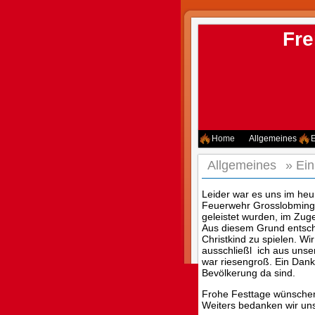
Fre
Home
Allgemeines
E
Allgemeines
»
Ein
Leider war es uns im heur
Feuerwehr Grosslobming f
geleistet wurden, im Zug
Aus diesem Grund entsch
Christkind zu spielen. Wi
ausschließl
ich aus uns
war riesengroß. Ein Dank
Bevölkerung da sind.
Frohe Festtage wünschen
Weiters bedanken wir uns